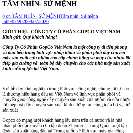
TẦM NHÌN- SỨ MỆNH
0
on TẦM NHÌN- SỨ MỆNH
Tầm nhìn- Sứ mệnh
tu
09/07/2020
09/07/2020
GIỚI THIỆU CÔNG TY CỔ PHẦN GOPCO VIỆT NAM
Kính gửi: Quý khách hàng!
Công Ty Cổ Phần GopCo Việt Nam là một công ty đi tiên phong
và đầu tiên trong lĩnh vực nhập khẩu và phân phối dây chuyền
máy sản xuất cửa nhôm cao cấp chính hãng và máy cửa nhựa lõi
thép gia cường và toàn bộ dây chuyền cho các nhà máy sản xuất
kính cường lực tại Việt Nam.
Với bề dày kinh nghiệm trong lĩnh vực công nghệ, chúng tôi tự hào
là thương hiệu hàng đầu tại Việt Nam về lĩnh vực phân phối và
chuyển giao công nghệ dây chuyền sản xuất cửa nhôm và cửa nhựa
lõi thép và dây chuyển sản xuất kính cường lực cùng toàn bộ vật tư
sản xuất
Gopco có mạng lưới khách hàng lâu năm trên cả nước và là nhà
phân phối độc quyền cho tập đoàn Zhenfei – Trung Quốc ,một tập
đoàn sản xuất hàng đầu tại Trung quốc về lĩnh vực máy gia công