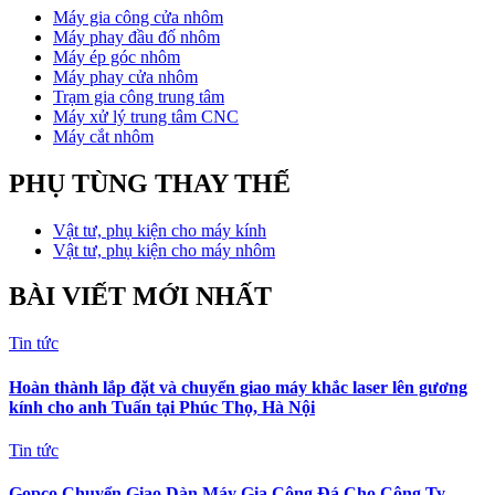
Máy gia công cửa nhôm
Máy phay đầu đố nhôm
Máy ép góc nhôm
Máy phay cửa nhôm
Trạm gia công trung tâm
Máy xử lý trung tâm CNC
Máy cắt nhôm
PHỤ TÙNG THAY THẾ
Vật tư, phụ kiện cho máy kính
Vật tư, phụ kiện cho máy nhôm
BÀI VIẾT MỚI NHẤT
Tin tức
Hoàn thành lắp đặt và chuyển giao máy khắc laser lên gương
kính cho anh Tuấn tại Phúc Thọ, Hà Nội
Tin tức
Gopco Chuyển Giao Dàn Máy Gia Công Đá Cho Công Ty