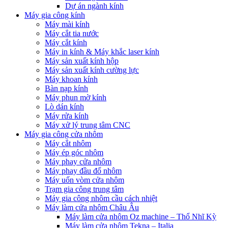
Dự án ngành kính
Máy gia công kính
Máy mài kính
Máy cắt tia nước
Máy cắt kính
Máy in kính & Máy khắc laser kính
Máy sản xuất kính hộp
Máy sản xuất kính cường lực
Máy khoan kính
Bàn nạp kính
Máy phun mờ kính
Lò dán kính
Máy rửa kính
Máy xử lý trung tâm CNC
Máy gia công cửa nhôm
Máy cắt nhôm
Máy ép góc nhôm
Máy phay cửa nhôm
Máy phay đầu đố nhôm
Máy uốn vòm cửa nhôm
Trạm gia công trung tâm
Máy gia công nhôm cầu cách nhiệt
Máy làm cửa nhôm Châu Âu
Máy làm cửa nhôm Oz machine – Thổ Nhĩ Kỳ
Máy làm cửa nhôm Tekna – Italia