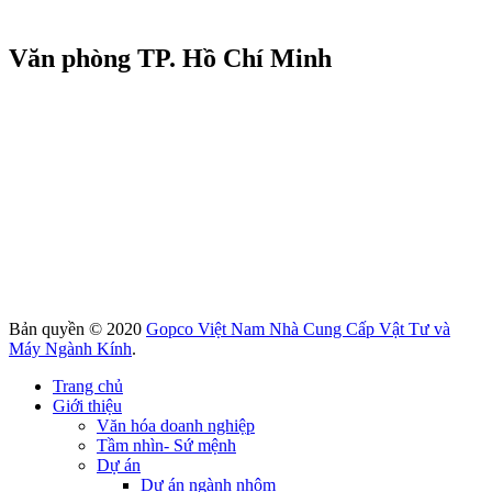
Văn phòng TP. Hồ Chí Minh
Bản quyền © 2020
Gopco Việt Nam Nhà Cung Cấp Vật Tư và
Máy Ngành Kính
.
Trang chủ
Giới thiệu
Văn hóa doanh nghiệp
Tầm nhìn- Sứ mệnh
Dự án
Dư án ngành nhôm