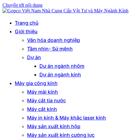
Chuyển tới nội dung
Gopco Việt Nam Nhà Cung Cấp Vật Tư và Máy Ngành Kính
Trao thành ý – nhận niềm tin
Trang chủ
Giới thiệu
Văn hóa doanh nghiệp
Tầm nhìn- Sứ mệnh
Dự án
Dư án ngành nhôm
Dự án ngành kính
Máy gia công kính
Máy mài kính
Máy cắt tia nước
Máy cắt kính
Máy in kính & Máy khắc laser kính
Máy sản xuất kính hộp
Máy sản xuất kính cường lực