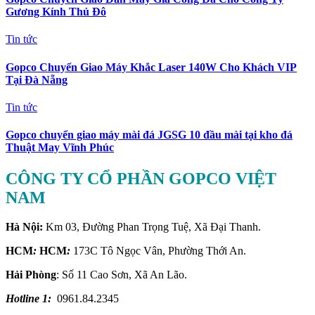
Gương Kính Thủ Đô
Tin tức
Gopco Chuyển Giao Máy Khắc Laser 140W Cho Khách VIP
Tại Đà Nẵng
Tin tức
Gopco chuyển giao máy mài đá JGSG 10 đầu mài tại kho đá
Thuật May Vĩnh Phúc
CÔNG TY CỔ PHẦN GOPCO VIỆT
NAM
Hà Nội:
Km 03, Đường Phan Trọng Tuệ, Xã Đại Thanh.
HCM
:
HCM
:
173C Tô Ngọc Vân, Phường Thới An.
Hải Phòng
: Số 11 Cao Sơn, Xã An Lão.
Hotline 1:
0961.84.2345