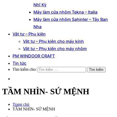
Nhĩ Kỳ
Máy làm cửa nhôm Tekna – Italia
Máy làm cửa nhôm Sahinler – Tây Ban
Nha
Vât tư – Phụ kiện
Vật tư – Phụ kiện cho máy kính
Vật tư – Phụ kiện cho máy nhôm
PM WINDOOR CRAFT
Tin tức
Tìm kiếm cho:
TẦM NHÌN- SỨ MỆNH
Trang chủ
TẦM NHÌN- SỨ MỆNH