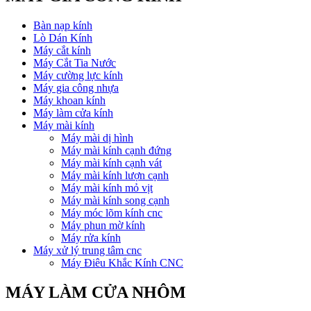
Bàn nạp kính
Lò Dán Kính
Máy cắt kính
Máy Cắt Tia Nước
Máy cường lực kính
Máy gia công nhựa
Máy khoan kính
Máy làm cửa kính
Máy mài kính
Máy mài dị hình
Máy mài kính cạnh đứng
Máy mài kính cạnh vát
Máy mài kính lượn cạnh
Máy mài kính mỏ vịt
Máy mài kính song cạnh
Máy móc lõm kính cnc
Máy phun mờ kính
Máy rửa kính
Máy xử lý trung tâm cnc
Máy Điêu Khắc Kính CNC
MÁY LÀM CỬA NHÔM