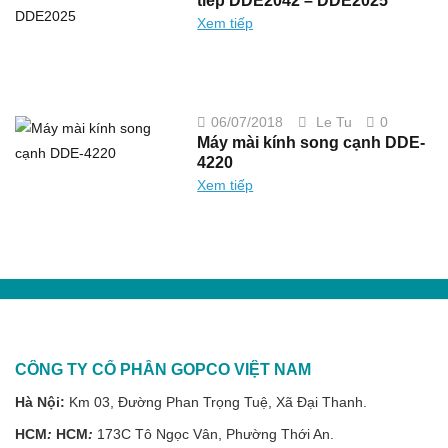
tiếp DDE2042 – DDE2025
song
cạnh
Xem tiếp
nối
tiếp
DDE2042
–
DDE2025
on
06/07/2018
Le Tu
0
Máy
Máy mài kính song cạnh DDE-
mài
kính
4220
song
cạnh
Xem tiếp
DDE-
4220
CÔNG TY CỔ PHẦN GOPCO VIỆT NAM
Hà Nội:
Km 03, Đường Phan Trọng Tuệ, Xã Đại Thanh.
HCM
:
HCM
:
173C Tô Ngọc Vân, Phường Thới An.