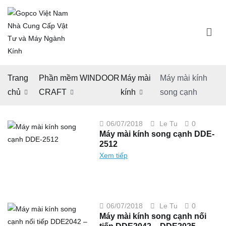
Chuyển
tới
nội
dung
Gopco Việt Nam Nhà Cung Cấp Vật Tư và Máy
Trao thành ý – nhận niềm tin
Ngành Kính
Trang
Phần mềm WINDOOR
Máy mài
Máy mài kính
chủ
CRAFT
kính
song cạnh
on
06/07/2018
Le Tu
0
Máy
Máy mài kính song cạnh DDE-
mài
kính
2512
song
cạnh
Xem tiếp
DDE-
2512
on
06/07/2018
Le Tu
0
Máy
Máy mài kính song cạnh nối
mài
kính