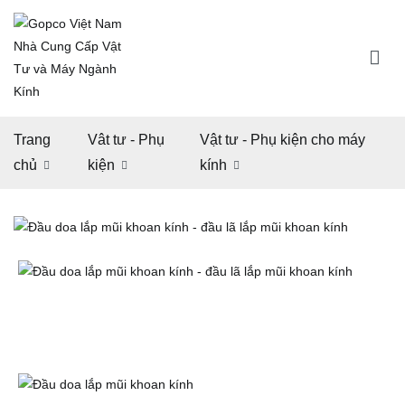
Chuyển
tới
nội
dung
Gopco Việt Nam Nhà Cung Cấp Vật Tư và Máy
Trao thành ý – nhận niềm tin
Ngành Kính
Trang
Vât tư - Phụ
Vật tư - Phụ kiện cho máy
chủ
kiện
kính