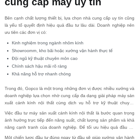
cung cấp máy uy tín
Bên cạnh chất lượng thiết bị, lựa chọn nhà cung cấp uy tín cũng
là yếu tố quyết định hiệu quả đầu tư lâu dài. Doanh nghiệp nên
ưu tiên các đơn vị có:
Kinh nghiệm trong ngành nhôm kính
Showroomm, kho bãi hoặc xưởng vận hành thực tế
Đội ngũ kỹ thuật chuyên môn cao
Chính sách hậu mãi rõ ràng
Khả năng hỗ trợ nhanh chóng
Trong đó, Gopco là một trong những đơn vị được nhiều xưởng và
doanh nghiệp lựa chọn nhờ cung cấp đa dạng giải pháp máy sản
xuất cánh kính nội thất cùng dịch vụ hỗ trợ kỹ thuật chuyên
nghiệp. Với kinh nghiệm trong lĩnh vực máy nhôm kính, Gopco
Việc đầu tư máy sản xuất cánh kính nội thất là bước quan trọng
mang đến các giải pháp phù hợp cho cả xưởng quy mô nhỏ lẫn
ảnh hưởng trực tiếp đến năng suất, chất lượng sản phẩm và khả
dây chuyền sản xuất hiện đại.
năng cạnh tranh của doanh nghiệp. Để tối ưu hiệu quả đầu tư,
doanh nghiệp cần xác định rõ quy mô sản xuất, lựa chọn thiết bị
Một chiến lược đầu tư đúng ngay từ đầu sẽ giúp xưởng vận hành