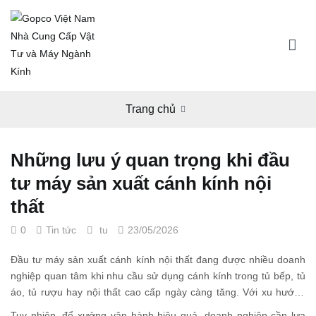
Chuyển
tới
nội
dung
Gopco Việt Nam Nhà Cung Cấp Vật Tư và Máy
Trao thành ý – nhận niềm tin
Ngành Kính
Trang chủ
Những lưu ý quan trọng khi đầu
tư máy sản xuất cánh kính nội
thất
on
0
Tin tức
tu
23/05/2026
Những
lưu
ý
Đầu tư máy sản xuất cánh kính nội thất đang được nhiều doanh
quan
trọng
nghiệp quan tâm khi nhu cầu sử dụng cánh kính trong tủ bếp, tủ
khi
đầu
áo, tủ rượu hay nội thất cao cấp ngày càng tăng. Với xu hướng
tư
máy
thiết kế hiện đại và tối giản, thị trường cánh kính nội thất mở ra
sản
Tuy nhiên, để xưởng vận hành hiệu quả, doanh nghiệp cần lựa