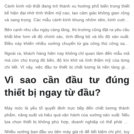
Cánh kính nội thất đang trở thành xu hướng phổ biến trong thiết
kế hiện đại nhờ tính thẩm mỹ cao, tạo cảm giác không gian rộng
và sang trọng. Các mẫu cánh kính khung nhôm slim, kính cường
lực hay kính màu hiện được sử dụng nhiều trong hệ tủ bếp, tủ
Bên cạnh nhu cầu ngày càng tăng, thị trường cũng đặt ra yêu cầu
quần áo và nội thất cao cấp.
khắt khe hơn về độ chính xác, tính đồng bộ và tốc độ sản xuất.
Điều này khiến nhiều xưởng chuyển từ gia công thủ công sang
đầu tư dây chuyền máy móc hiện đại nhằm nâng cao chất lượng
Ngoài ra, khách hàng hiện nay không chỉ quan tâm đến mẫu mã
sản phẩm và tăng khả năng cạnh tranh.
mà còn chú trọng độ bền, độ kín khít và tính thẩm mỹ của từng
chi tiết. Vì vậy, việc đầu tư thiết bị chất lượng là nền tảng giúp
doanh nghiệp đáp ứng yêu cầu ngày càng cao của thị trường.
Vì sao cần đầu tư đúng
thiết bị ngay từ đầu?
Máy móc là yếu tố quyết định trực tiếp đến chất lượng thành
phẩm, năng suất và hiệu quả vận hành của xưởng sản xuất. Nếu
lựa chọn thiết bị không phù hợp, doanh nghiệp có thể phải đối
mặt với nhiều vấn đề như sai số khi gia công, tốc độ sản xuất
Nhiều xưởng ban đầu ưu tiên máy giá rẻ để tiết kiệm chi phí, tuy