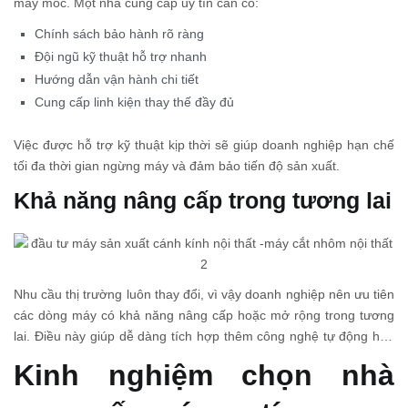
máy móc. Một nhà cung cấp uy tín cần có:
Chính sách bảo hành rõ ràng
Đội ngũ kỹ thuật hỗ trợ nhanh
Hướng dẫn vận hành chi tiết
Cung cấp linh kiện thay thế đầy đủ
Việc được hỗ trợ kỹ thuật kịp thời sẽ giúp doanh nghiệp hạn chế
tối đa thời gian ngừng máy và đảm bảo tiến độ sản xuất.
Khả năng nâng cấp trong tương lai
Nhu cầu thị trường luôn thay đổi, vì vậy doanh nghiệp nên ưu tiên
các dòng máy có khả năng nâng cấp hoặc mở rộng trong tương
lai. Điều này giúp dễ dàng tích hợp thêm công nghệ tự động hóa
hoặc nâng cao công suất khi cần thiết mà không phải thay thế
Kinh nghiệm chọn nhà
toàn bộ dây chuyền.