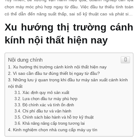
xuất
nhiều cơ hội cho các xưởng gia công và sản xuất.
cánh
chọn máy móc phù hợp ngay từ đầu. Việc đầu tư thiếu tính toán
kính
có thể dẫn đến năng suất thấp, sai số kỹ thuật cao và phát sinh
nội
thất
nhiều chi phí vận hành. Vì vậy, cần cân nhắc kỹ các yếu tố quan
Xu hướng thị trường cánh
trọng trước khi đầu tư hệ thống máy sản xuất cánh kính nội thất.
kính nội thất hiện nay
Nội dung chính
Xu hướng thị trường cánh kính nội thất hiện nay
Vì sao cần đầu tư đúng thiết bị ngay từ đầu?
Những lưu ý quan trọng khi đầu tư máy sản xuất cánh kính
nội thất
Xác định quy mô sản xuất
Lựa chọn đầu tư máy phù hợp
Độ chính xác và tính ổn định
Chi phí đầu tư và vận hành
Chính sách bảo hành và hỗ trợ kỹ thuật
Khả năng nâng cấp trong tương lai
Kinh nghiệm chọn nhà cung cấp máy uy tín