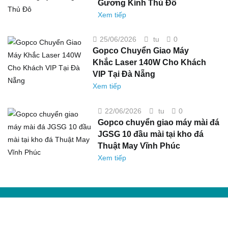
Gương Kính Thủ Đô
Gia
Phúc
Công
Thọ,
Xem tiếp
Đá
Hà
Cho
Nội
Công
Ty
on
25/06/2026
tu
0
Gương
Gopco
Kính
Gopco Chuyển Giao Máy
Chuyển
Thủ
Giao
Đô
Khắc Laser 140W Cho Khách
Máy
Khắc
VIP Tại Đà Nẵng
Laser
140W
Xem tiếp
Cho
Khách
VIP
Tại
on
22/06/2026
tu
0
Đà
Gopco
Nẵng
Gopco chuyển giao máy mài đá
chuyển
giao
JGSG 10 đầu mài tại kho đá
máy
mài
Thuật May Vĩnh Phúc
đá
JGSG
Xem tiếp
10
đầu
mài
tại
kho
đá
Thuật
May
Vĩnh
Phúc