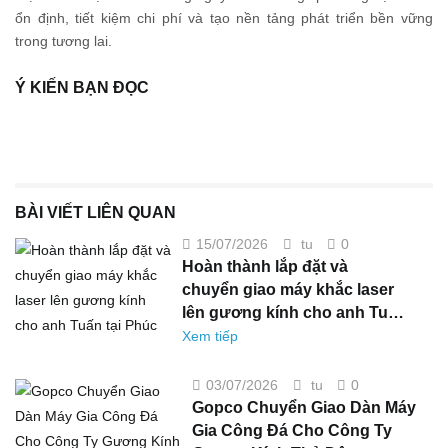
phù hợp và ưu tiên các nhà cung cấp uy tín có chính sách hỗ trợ
ổn định, tiết kiệm chi phí và tạo nền tảng phát triển bền vững
chuyên nghiệp.
trong tương lai.
Ý KIẾN BẠN ĐỌC
BÀI VIẾT LIÊN QUAN
on
15/07/2026
tu
0
Hoàn
Hoàn thành lắp đặt và
thành
lắp
chuyển giao máy khắc laser
đặt
và
lên gương kính cho anh Tuấn
chuyển
giao
tại Phúc Thọ, Hà Nội
Xem tiếp
máy
khắc
laser
lên
on
03/07/2026
tu
0
gương
Gopco
kính
Gopco Chuyển Giao Dàn Máy
Chuyển
cho
Giao
anh
Gia Công Đá Cho Công Ty
Dàn
Tuấn
Máy
tại