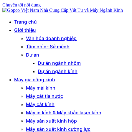
Chuyển tới nội dung
Gopco Việt Nam Nhà Cung Cấp Vật Tư và Máy Ngành Kính
Trao thành ý – nhận niềm tin
Trang chủ
Giới thiệu
Văn hóa doanh nghiệp
Tầm nhìn- Sứ mệnh
Dự án
Dư án ngành nhôm
Dự án ngành kính
Máy gia công kính
Máy mài kính
Máy cắt tia nước
Máy cắt kính
Máy in kính & Máy khắc laser kính
Máy sản xuất kính hộp
Máy sản xuất kính cường lực