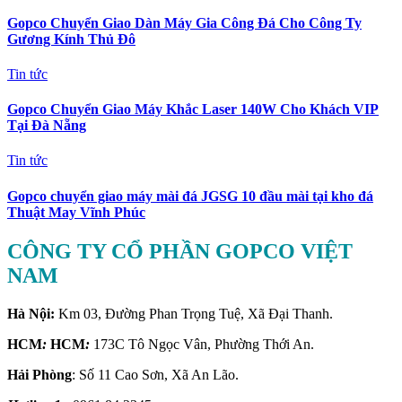
Gopco Chuyển Giao Dàn Máy Gia Công Đá Cho Công Ty
Gương Kính Thủ Đô
Tin tức
Gopco Chuyển Giao Máy Khắc Laser 140W Cho Khách VIP
Tại Đà Nẵng
Tin tức
Gopco chuyển giao máy mài đá JGSG 10 đầu mài tại kho đá
Thuật May Vĩnh Phúc
CÔNG TY CỔ PHẦN GOPCO VIỆT
NAM
Hà Nội:
Km 03, Đường Phan Trọng Tuệ, Xã Đại Thanh.
HCM
:
HCM
:
173C Tô Ngọc Vân, Phường Thới An.
Hải Phòng
: Số 11 Cao Sơn, Xã An Lão.