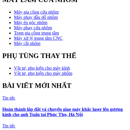
Máy gia công cửa nhôm
Máy phay đầu đố nhôm
Máy ép góc nhôm
Máy phay cửa nhôm
Trạm gia công trung tâm
Máy xử lý trung tâm CNC
Máy cắt nhôm
PHỤ TÙNG THAY THẾ
Vật tư, phụ kiện cho máy kính
Vật tư, phụ kiện cho máy nhôm
BÀI VIẾT MỚI NHẤT
Tin tức
Hoàn thành lắp đặt và chuyển giao máy khắc laser lên gương
kính cho anh Tuấn tại Phúc Thọ, Hà Nội
Tin tức