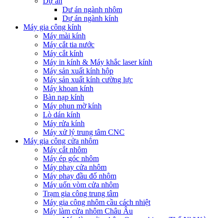
Dự án
Dư án ngành nhôm
Dự án ngành kính
Máy gia công kính
Máy mài kính
Máy cắt tia nước
Máy cắt kính
Máy in kính & Máy khắc laser kính
Máy sản xuất kính hộp
Máy sản xuất kính cường lực
Máy khoan kính
Bàn nạp kính
Máy phun mờ kính
Lò dán kính
Máy rửa kính
Máy xử lý trung tâm CNC
Máy gia công cửa nhôm
Máy cắt nhôm
Máy ép góc nhôm
Máy phay cửa nhôm
Máy phay đầu đố nhôm
Máy uốn vòm cửa nhôm
Trạm gia công trung tâm
Máy gia công nhôm cầu cách nhiệt
Máy làm cửa nhôm Châu Âu