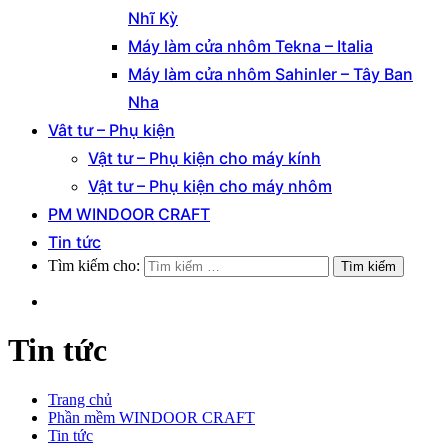
Nhĩ Kỳ
Máy làm cửa nhôm Tekna – Italia
Máy làm cửa nhôm Sahinler – Tây Ban
Nha
Vât tư – Phụ kiện
Vật tư – Phụ kiện cho máy kính
Vật tư – Phụ kiện cho máy nhôm
PM WINDOOR CRAFT
Tin tức
Tìm kiếm cho:
Tin tức
Trang chủ
Phần mềm WINDOOR CRAFT
Tin tức