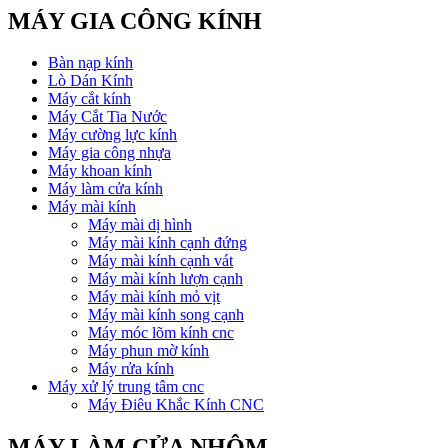
MÁY GIA CÔNG KÍNH
Bàn nạp kính
Lò Dán Kính
Máy cắt kính
Máy Cắt Tia Nước
Máy cường lực kính
Máy gia công nhựa
Máy khoan kính
Máy làm cửa kính
Máy mài kính
Máy mài dị hình
Máy mài kính cạnh đứng
Máy mài kính cạnh vát
Máy mài kính lượn cạnh
Máy mài kính mỏ vịt
Máy mài kính song cạnh
Máy móc lõm kính cnc
Máy phun mờ kính
Máy rửa kính
Máy xử lý trung tâm cnc
Máy Điêu Khắc Kính CNC
MÁY LÀM CỬA NHÔM